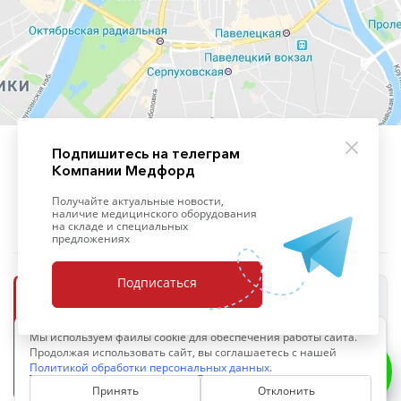
Подпишитесь на телеграм
Компании Медфорд
+7 (495) 139-09-93
Получайте актуальные новости,
наличие медицинского оборудования
на складе и специальных
предложениях
Подписаться
ООО «Медфорд»
Мы используем файлы cookie для обеспечения работы сайта.
ОПЕРАТОР ПЕРСОНАЛЬНЫХ ДАННЫХ
Продолжая использовать сайт, вы соглашаетесь с нашей
ИНН 7703711402
ОГРН 1097746765566
Политикой обработки персональных данных
.
Политика обработки персональных данных
Принять
Отклонить