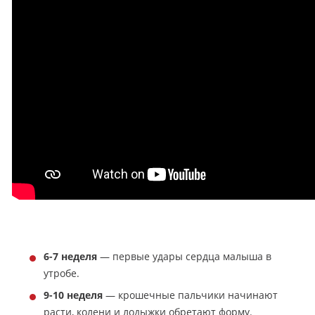
⠀
6-7 неделя
— первые удары сердца малыша в
утробе.
9-10 неделя
— крошечные пальчики начинают
расти, колени и лодыжки обретают форму.