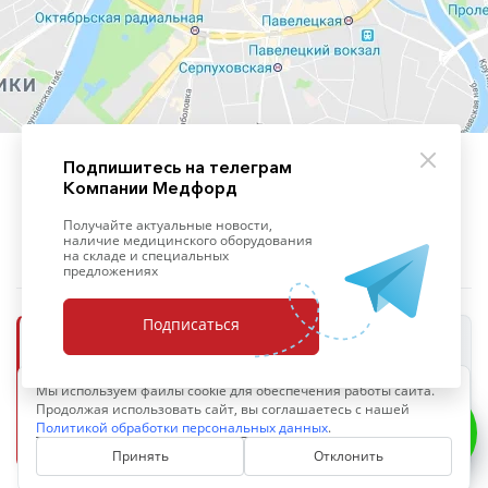
Подпишитесь на телеграм
Компании Медфорд
+7 (495) 139-09-93
Получайте актуальные новости,
наличие медицинского оборудования
на складе и специальных
предложениях
Подписаться
ООО «Медфорд»
Мы используем файлы cookie для обеспечения работы сайта.
ОПЕРАТОР ПЕРСОНАЛЬНЫХ ДАННЫХ
Продолжая использовать сайт, вы соглашаетесь с нашей
ИНН 7703711402
ОГРН 1097746765566
Политикой обработки персональных данных
.
Политика обработки персональных данных
Принять
Отклонить