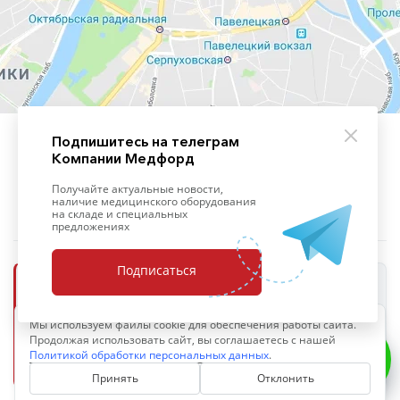
Подпишитесь на телеграм
Компании Медфорд
+7 (495) 139-09-93
Получайте актуальные новости,
наличие медицинского оборудования
на складе и специальных
предложениях
Подписаться
ООО «Медфорд»
Мы используем файлы cookie для обеспечения работы сайта.
ОПЕРАТОР ПЕРСОНАЛЬНЫХ ДАННЫХ
Продолжая использовать сайт, вы соглашаетесь с нашей
ИНН 7703711402
ОГРН 1097746765566
Политикой обработки персональных данных
.
Политика обработки персональных данных
Принять
Отклонить