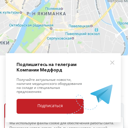
Подпишитесь на телеграм
Компании Медфорд
+7 (495) 139-09-93
Получайте актуальные новости,
наличие медицинского оборудования
на складе и специальных
предложениях
Подписаться
ООО «Медфорд»
Мы используем файлы cookie для обеспечения работы сайта.
ОПЕРАТОР ПЕРСОНАЛЬНЫХ ДАННЫХ
Продолжая использовать сайт, вы соглашаетесь с нашей