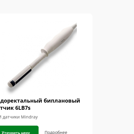
доректальный биплановый
тчик 6LB7s
И датчики Mindray
Подробнее
Уточнить цену