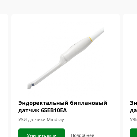
Эндоректальный биплановый
Эн
датчик 65EB10EA
да
УЗИ датчики Mindray
УЗ
Подробнее
Уточнить цену