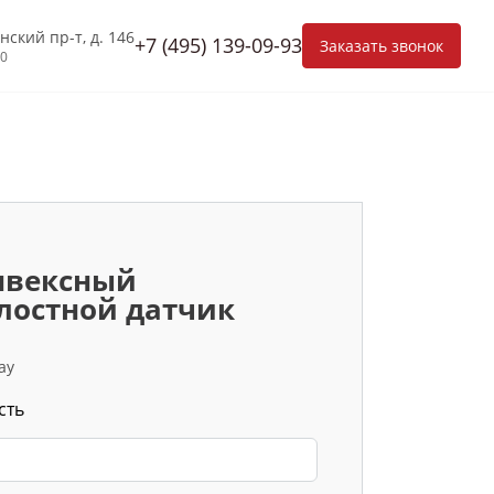
нский пр-т, д. 146
+7 (495) 139-09-93
Заказать звонок
00
нвексный
лостной датчик
ay
сть