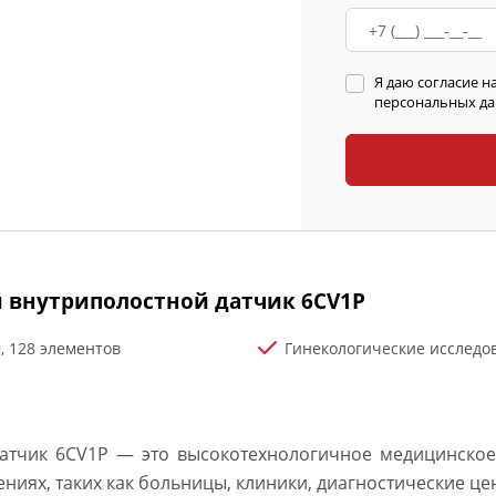
Я даю согласие н
персональных дан
 внутриполостной датчик 6CV1P
м, 128 элементов
Гинекологические исследова
атчик 6CV1P — это высокотехнологичное медицинское
иях, таких как больницы, клиники, диагностические цен