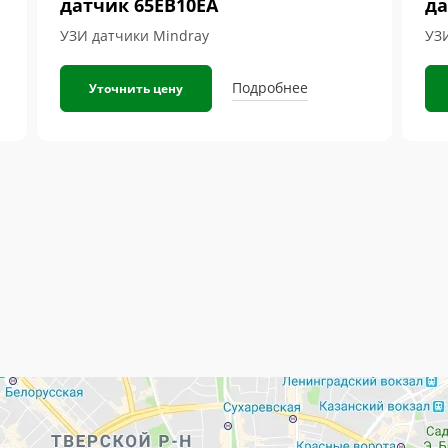
датчик 65EB10EA
да
УЗИ датчики Mindray
УЗ
Подробнее
Уточнить цену