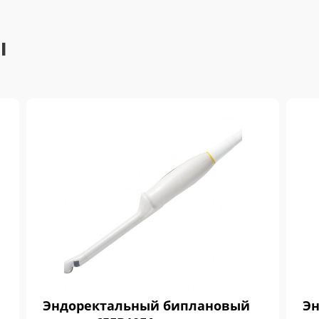
ы
Эндоректальный биплановый
Эн