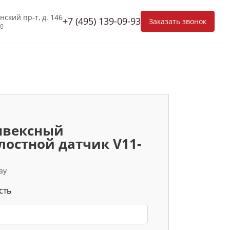
нский пр-т, д. 146
+7 (495) 139-09-93
Заказать звонок
00
нвексный
лостной датчик V11-
ay
сть