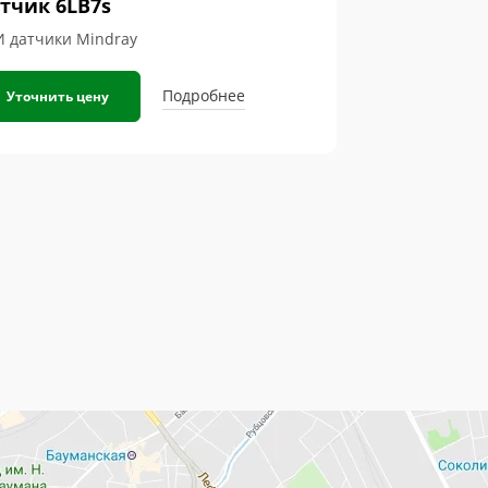
тчик 6LB7s
И датчики Mindray
Подробнее
Уточнить цену