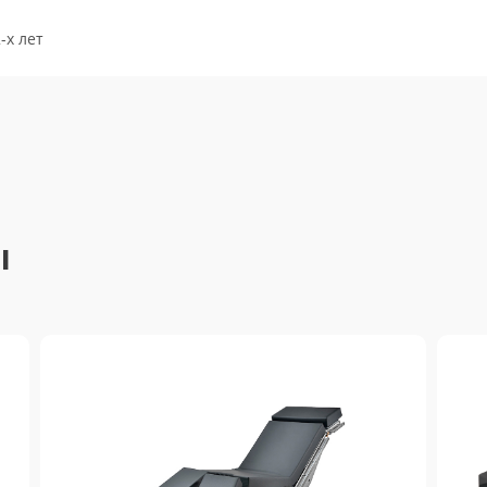
-х лет
ы