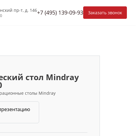
нский пр-т, д. 146
+7 (495) 139-09-93
Заказать звонок
00
еский стол Mindray
0
рационные столы Mindray
презентацию