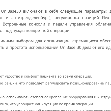
y UniBase30 включают в себя следующие параметры: 
рг и антитренделенбург), регулировка позиций Flex
 Встроенные консоли и педали управления облегча
тол под нужды конкретной операции.
тличным выбором для организаций, стремящихся обес
ть и простота использования UniBase 30 делают его и
т удобство и комфорт пациента во время операции.
ую секции, что позволяет регулировать позиционирование па
 обеспечивают безопасное крепление оборудования и инструм
двига, что упрощает манипуляции во время операции.
ловной и спинной секций позволяет проводить нейрохирургиче