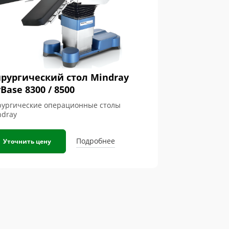
рургический стол Mindray
Base 8300 / 8500
рургические операционные столы
ndray
Подробнее
Уточнить цену