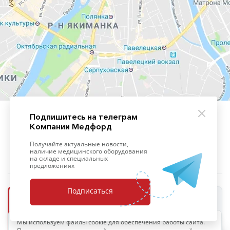
Подпишитесь на телеграм
Компании Медфорд
+7 (495) 139-09-93
Получайте актуальные новости,
наличие медицинского оборудования
на складе и специальных
предложениях
Подписаться
ООО «Медфорд»
Мы используем файлы cookie для обеспечения работы сайта.
ОПЕРАТОР ПЕРСОНАЛЬНЫХ ДАННЫХ