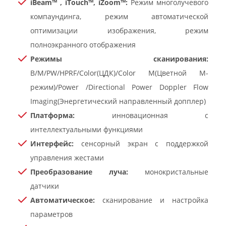
iBeam™ , iTouch™, iZoom™:
Режим многолучевого
компаундинга, режим автоматической
оптимизации изображения, режим
полноэкранного отображения
Режимы сканирования:
B/M/PW/HPRF/Color(ЦДК)/Color M(Цветной М-
режим)/Power /Directional Power Doppler Flow
Imaging(Энергетический направленный допплер)
Платформа:
инновационная с
интеллектуальными функциями
Интерфейс:
сенсорный экран с поддержкой
управления жестами
Преобразование луча:
монокристальные
датчики
Автоматическое:
сканирование и настройка
параметров