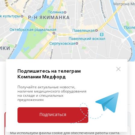
Подпишитесь на телеграм
Компании Медфорд
+7 (495) 139-09-93
Получайте актуальные новости,
наличие медицинского оборудования
на складе и специальных
предложениях
Подписаться
ООО «Медфорд»
Мы используем файлы cookie для обеспечения работы сайта.
ОПЕРАТОР ПЕРСОНАЛЬНЫХ ДАННЫХ